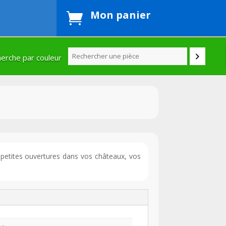
Mon panier

erche par couleur
t petites ouvertures dans vos châteaux, vos