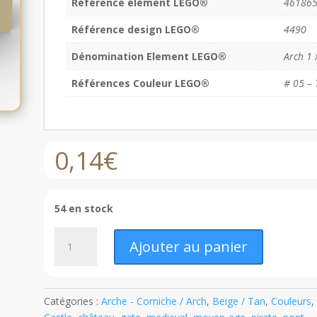
Référence élément LEGO®
46186
Référence design LEGO®
4490
Dénomination Element LEGO®
Arch 1 
Références Couleur LEGO®
# 05 – 
0,14
€
54 en stock
quantité
Ajouter au panier
de
LEGO®
Arche
1
Catégories :
Arche - Corniche / Arch
,
Beige / Tan
,
Couleurs
,
x