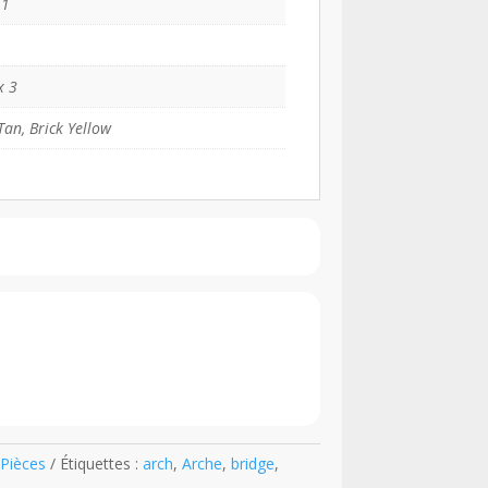
51
x 3
Tan, Brick Yellow
Pièces
Étiquettes :
arch
,
Arche
,
bridge
,