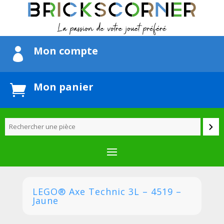
Mon compte

Mon panier

LEGO® Axe Technic 3L – 4519 –
Jaune