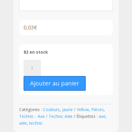
0,03
€
82 en stock
quantité
de
LEGO®
Ajouter au panier
Axe
Technic
3L
-
Catégories :
Couleurs
,
Jaune / Yellow
,
Pièces
,
4519
Technic - Axe / Technic Axle
Étiquettes :
axe
,
-
axle
,
technic
Jaune