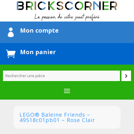
Mon compte

Mon panier

LEGO® Baleine Friends –
49518c01pb01 – Rose Clair