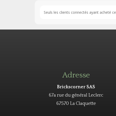
Seuls les clients connectés ayant acheté ce p
Adresse
Brickscorner SAS
67a rue du général Leclerc
67570 La Claquette