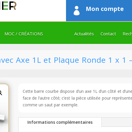
Mon compte

MOC / CRÉATIONS
Actualités
Contact
Rech
ec Axe 1L et Plaque Ronde 1 x 1 
Cette barre courbe dispose d’un axe 1L d’un côté et d’u
face de l’autre côté; c’est la pièce utilisée pour représe
comme un saut par exemple.
Informations complémentaires