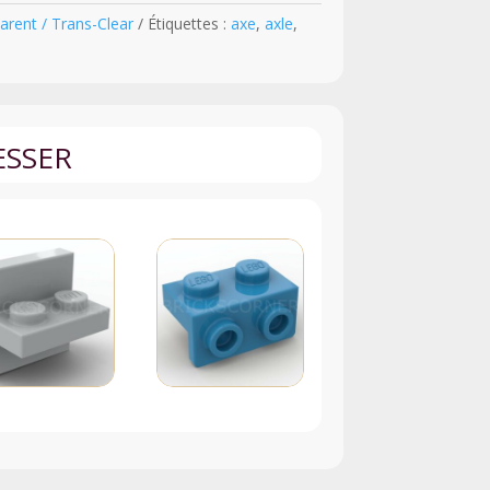
arent / Trans-Clear
Étiquettes :
axe
,
axle
,
ESSER