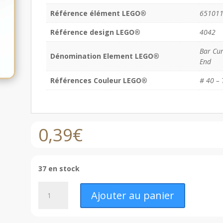
Référence élément LEGO®
65101
Référence design LEGO®
4042
Bar Cur
Dénomination Element LEGO®
End
Références Couleur LEGO®
# 40 – 
0,39
€
37 en stock
quantité
Ajouter au panier
de
LEGO®
Barre