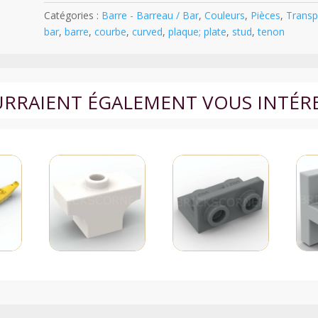
Courbe
Catégories :
Barre - Barreau / Bar
,
Couleurs
,
Pièces
,
Transp
avec
bar
,
barre
,
courbe
,
curved
,
plaque; plate
,
stud
,
tenon
Axe
1L
et
Plaque
OURRAIENT ÉGALEMENT VOUS INTÉR
Ronde
1
x
1
-
4042
-
Transparent