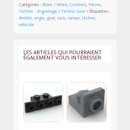
Catégories :
Blanc / White
,
Couleurs
,
Pièces
,
x
Technic - Engrenage / Technic Gear
Étiquettes :
4
dentée
,
engin
,
gear
,
rack
,
rampe
,
technic
,
pour
véhicule
Engrenage
Technic
-
3743
LES ARTICLES QUI POURRAIENT
-
ÉGALEMENT VOUS INTÉRESSER
Blanc