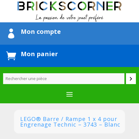
Mon compte

Mon panier

LEGO® Barre / Rampe 1 x 4 pour
Engrenage Technic – 3743 – Blanc