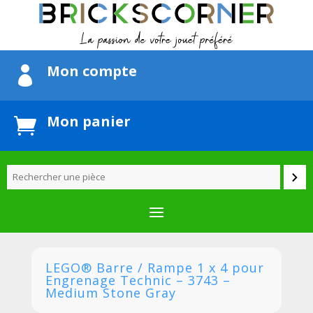
Mon compte

Mon panier

LEGO® Barre / Rampe 1 x 4 pour
Engrenage Technic – 3743 –
Medium Stone Gray