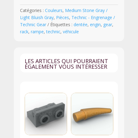
1
Catégories :
Couleurs
,
Medium Stone Gray /
x
Light Bluish Gray
,
Pièces
,
Technic - Engrenage /
4
Technic Gear
Étiquettes :
dentée
,
engin
,
gear
,
pour
rack
,
rampe
,
technic
,
véhicule
Engrenage
Technic
-
3743
LES ARTICLES QUI POURRAIENT
-
ÉGALEMENT VOUS INTÉRESSER
Medium
Stone
Gray