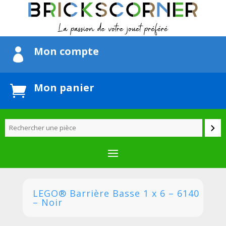
Mon compte

Mon panier

LEGO® Barrière Basse 1 x 6 – 6140
– Noir