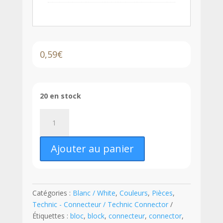
0,59
€
20 en stock
quantité
de
LEGO®
Ajouter au panier
Bloc
de
Structure
Technic
Catégories :
Blanc / White
,
Couleurs
,
Pièces
,
Liftarm
Technic - Connecteur / Technic Connector
/
Étiquettes :
bloc
,
block
,
connecteur
,
connector
,
Connecteur