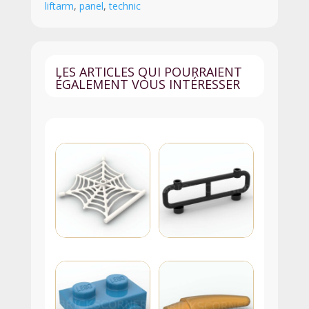
liftarm
,
panel
,
technic
1
x
3
x
LES ARTICLES QUI POURRAIENT
3
ÉGALEMENT VOUS INTÉRESSER
-
39793
-
Blanc