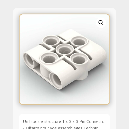
Un bloc de structure 1 x 3 x 3 Pin Connector
/ Liftarm pour vos assemblages Technic.