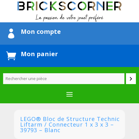
Mon compte

Mon panier

LEGO® Bloc de Structure Technic
Liftarm / Connecteur 1 x 3 x 3 –
39793 – Blanc