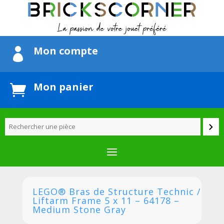
Mon compte

Mon panier

LEGO® Bras de Structure Technic /
Liftarm Frame 5 x 11 – 64178 –
Medium Stone Gray