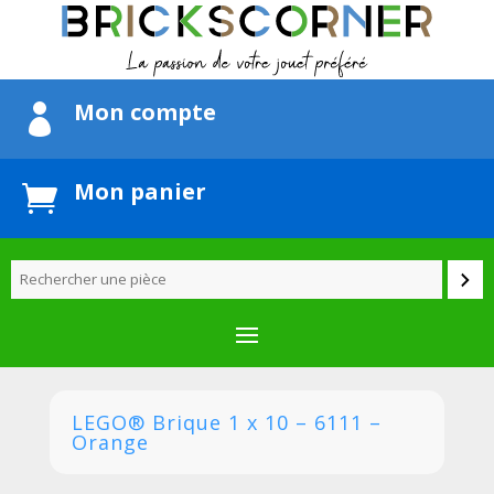
Mon compte

Mon panier

LEGO® Brique 1 x 10 – 6111 –
Orange