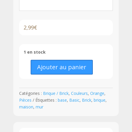
2,99
€
1 en stock
Ajouter au panier
quantité
de
LEGO®
Brique
Catégories :
Brique / Brick
,
Couleurs
,
Orange
,
1
Pièces
Étiquettes :
base
,
Basic
,
Brick
,
brique
,
x
maison
,
mur
10
-
6111
-