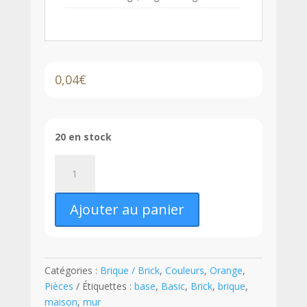
0,04
€
20 en stock
quantité
de
LEGO®
Ajouter au panier
Brique
1
x
2
Catégories :
Brique / Brick
,
Couleurs
,
Orange
,
-
Pièces
Étiquettes :
base
,
Basic
,
Brick
,
brique
,
3004
maison
,
mur
-