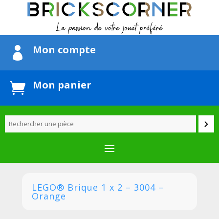
Mon compte

Mon panier

LEGO® Brique 1 x 2 – 3004 –
Orange