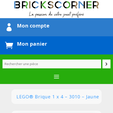
Mon compte

Mon panier

LEGO® Brique 1 x 4 – 3010 – Jaune