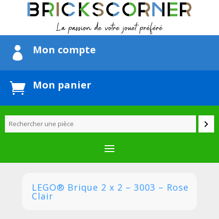
Mon compte

Mon panier

LEGO® Brique 2 x 2 – 3003 – Rose
Clair