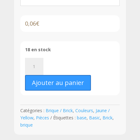
0,06
€
18 en stock
quantité
de
LEGO®
Ajouter au panier
Brique
2
x
3
Catégories :
Brique / Brick
,
Couleurs
,
Jaune /
-
Yellow
,
Pièces
Étiquettes :
base
,
Basic
,
Brick
,
3002
brique
-
Jaune