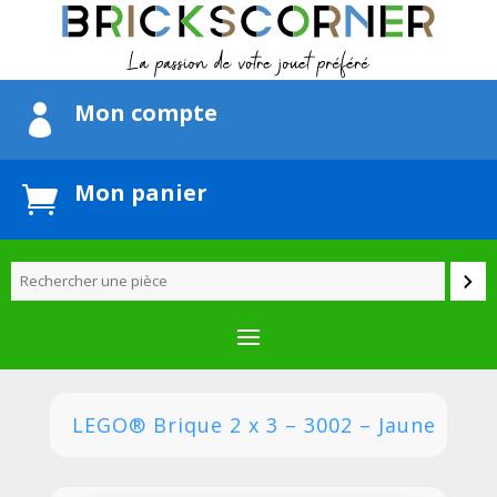
Mon compte

Mon panier

LEGO® Brique 2 x 3 – 3002 – Jaune