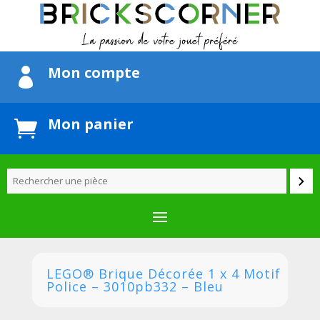
Mon compte

Mon panier

LEGO® Brique Décorée 1 x 4 Motif
Police – 3010pb332 – Bleu