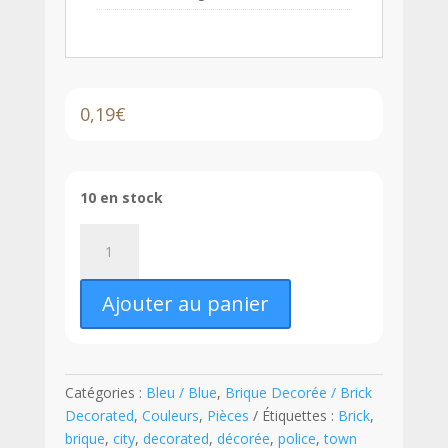
0,19
€
10 en stock
quantité
de
LEGO®
Ajouter au panier
Brique
Décorée
1
x
Catégories :
Bleu / Blue
,
Brique Decorée / Brick
4
Decorated
,
Couleurs
,
Pièces
Étiquettes :
Brick
,
Motif
brique
,
city
,
decorated
,
décorée
,
police
,
town
Police