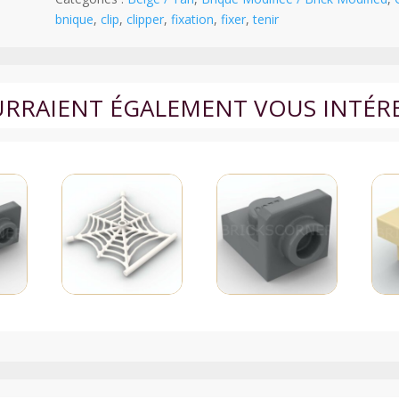
1
bnique
,
clip
,
clipper
,
fixation
,
fixer
,
tenir
x
1
avec
Clip
OURRAIENT ÉGALEMENT VOUS INTÉR
Vertical
-
60475b
-
Beige