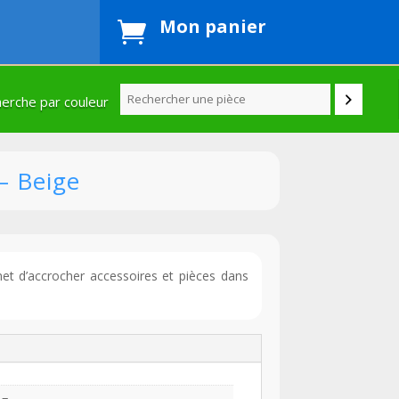
Mon panier

erche par couleur
– Beige
met d’accrocher accessoires et pièces dans