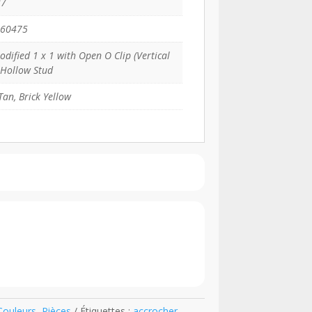
37
 60475
odified 1 x 1 with Open O Clip (Vertical
 Hollow Stud
Tan, Brick Yellow
Couleurs
,
Pièces
Étiquettes :
accrocher
,