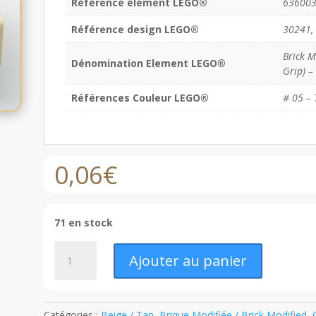
Référence élément LEGO®
63600
Référence design LEGO®
30241,
Brick M
Dénomination Element LEGO®
Grip) –
Références Couleur LEGO®
# 05 – 
0,06
€
71 en stock
quantité
Ajouter au panier
de
LEGO®
Brique
Modifiée
Catégories :
Beige / Tan
,
Brique Modifiée / Brick Modified
,