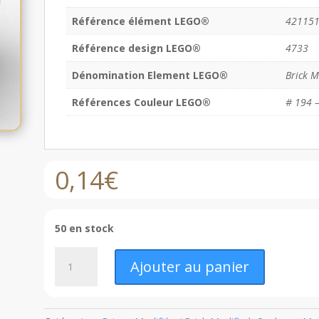
Référence élément LEGO®
42115
Référence design LEGO®
4733
Dénomination Element LEGO®
Brick M
Références Couleur LEGO®
# 194 –
0,14
€
50 en stock
quantité
Ajouter au panier
de
LEGO®
Brique