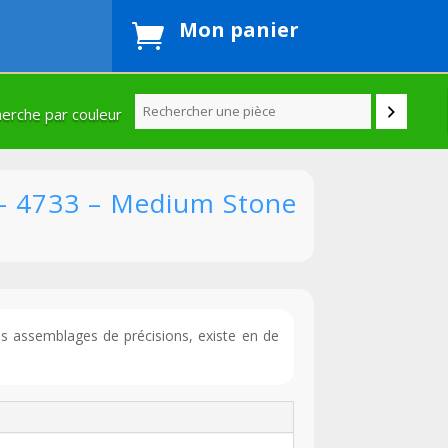
Mon panier

erche par couleur
 – 4733 – Medium Stone
es assemblages de précisions, existe en de