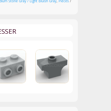
ium Stone Gray / Light Bluish Gray
,
Pièces
ESSER