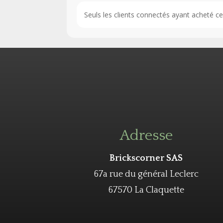
Seuls les clients connectés ayant acheté ce p
Adresse
Brickscorner SAS
67a rue du général Leclerc
67570 La Claquette