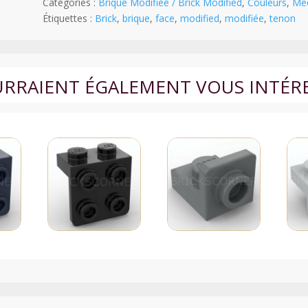
Modifiée
Catégories :
Brique Modifiée / Brick Modified
,
Couleurs
,
Med
1
Étiquettes :
Brick
,
brique
,
face
,
modified
,
modifiée
,
tenon
x
1
avec
Tenon
OURRAIENT ÉGALEMENT VOUS INTÉR
sur
les
4
Faces
-
4733
-
Medium
Stone
Gray