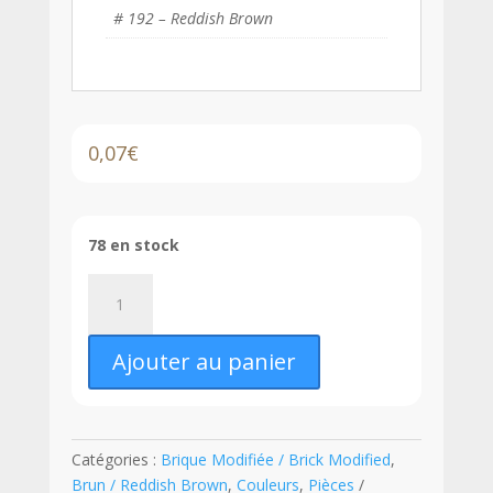
# 192 – Reddish Brown
0,07
€
78 en stock
quantité
de
LEGO®
Ajouter au panier
Brique
Modifiée
1
x
Catégories :
Brique Modifiée / Brick Modified
,
1
Brun / Reddish Brown
,
Couleurs
,
Pièces
avec