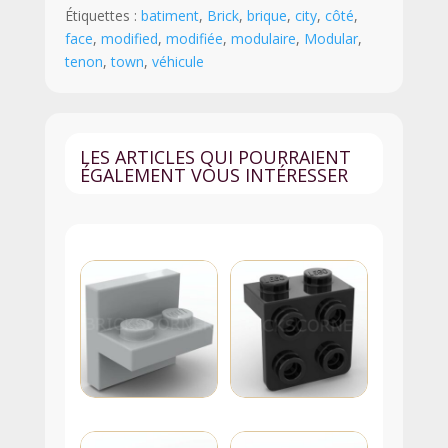
Étiquettes :
batiment
,
Brick
,
brique
,
city
,
côté
,
Tenon
face
,
modified
,
modifiée
,
modulaire
,
Modular
,
sur
tenon
,
town
,
véhicule
une
Face
-
87087
LES ARTICLES QUI POURRAIENT
-
ÉGALEMENT VOUS INTÉRESSER
Brun