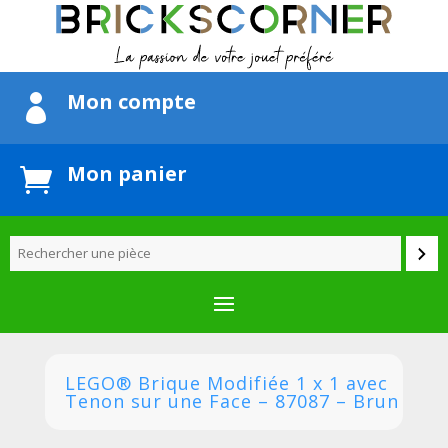
Mon compte

Mon panier

LEGO® Brique Modifiée 1 x 1 avec
Tenon sur une Face – 87087 – Brun