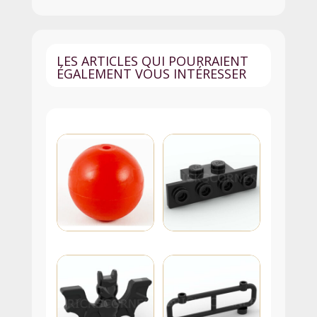
Côté
-
11211
LES ARTICLES QUI POURRAIENT
-
ÉGALEMENT VOUS INTÉRESSER
Dark
Stone
Gray