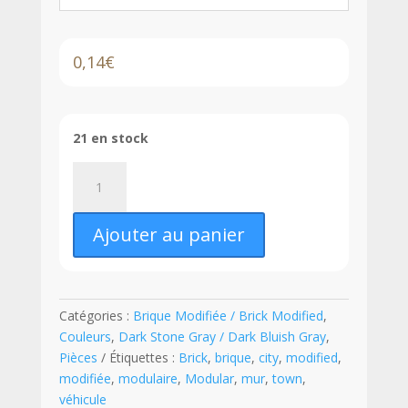
0,14
€
21 en stock
quantité
de
LEGO®
Ajouter au panier
Brique
Modifiée
1
x
Catégories :
Brique Modifiée / Brick Modified
,
2
Couleurs
,
Dark Stone Gray / Dark Bluish Gray
,
avec
Pièces
Étiquettes :
Brick
,
brique
,
city
,
modified
,
tenons
modifiée
,
modulaire
,
Modular
,
mur
,
town
,
sur
véhicule
1