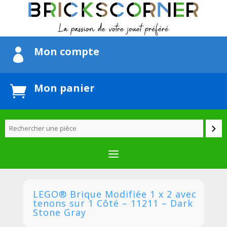
Mon compte

Mon panier

LEGO® Brique Modifiée 1 x 2 avec
tenons sur 1 Côté – 11211 – Dark
Stone Gray