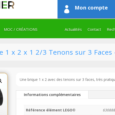
Mon compte

MOC / CRÉATIONS
Actualités
Contact
Rech
 1 x 2 x 1 2/3 Tenons sur 3 Faces 
Une brique 1 x 2 avec des tenons sur 3 faces, très pratiq
Informations complémentaires
Référence élément LEGO®
63088