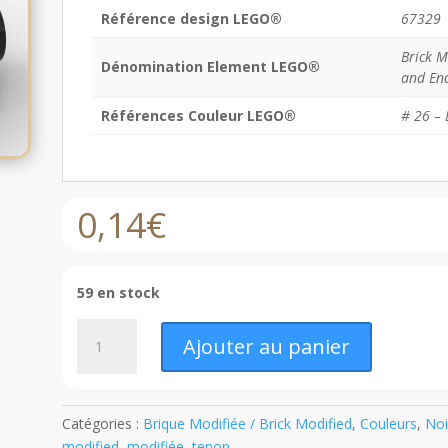
Référence design LEGO®
67329
Brick M
Dénomination Element LEGO®
and En
Références Couleur LEGO®
# 26 – 
0,14
€
59 en stock
quantité
Ajouter au panier
de
LEGO®
Brique
Modifiée
Catégories :
Brique Modifiée / Brick Modified
,
Couleurs
,
Noi
1
modified
,
modifiée
,
tenon