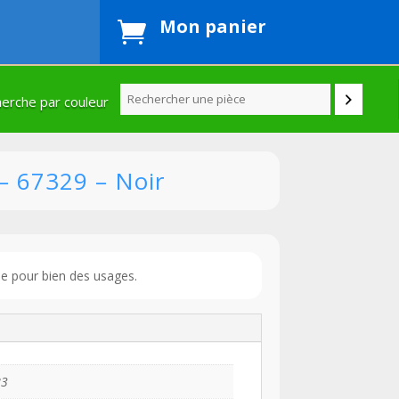
Mon panier

erche par couleur
– 67329 – Noir
ue pour bien des usages.
83