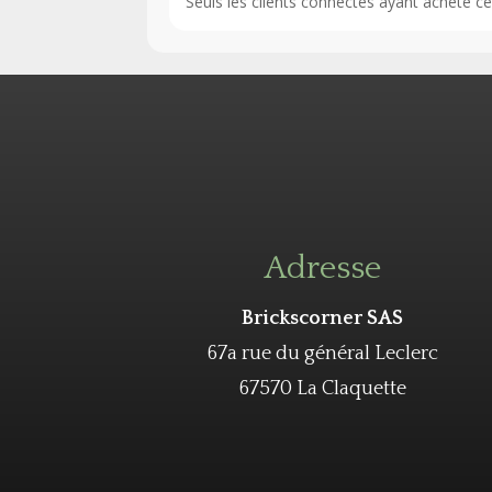
Seuls les clients connectés ayant acheté ce p
Adresse
Brickscorner SAS
67a rue du général Leclerc
67570 La Claquette