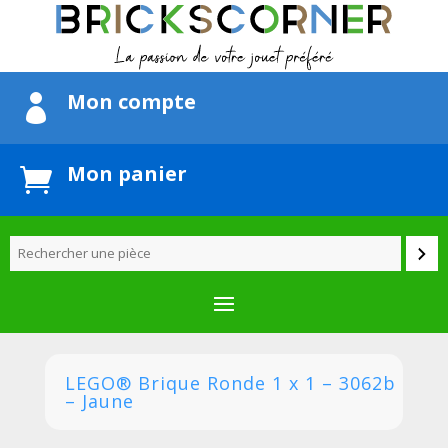
Mon compte

Mon panier

LEGO® Brique Ronde 1 x 1 – 3062b
– Jaune