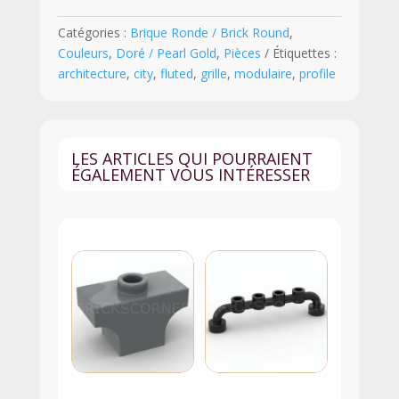
x
Catégories :
Brique Ronde / Brick Round
,
2
Couleurs
,
Doré / Pearl Gold
,
Pièces
Étiquettes :
avec
architecture
,
city
,
fluted
,
grille
,
modulaire
,
profile
Rainures
-
92947
-
LES ARTICLES QUI POURRAIENT
Doré
ÉGALEMENT VOUS INTÉRESSER