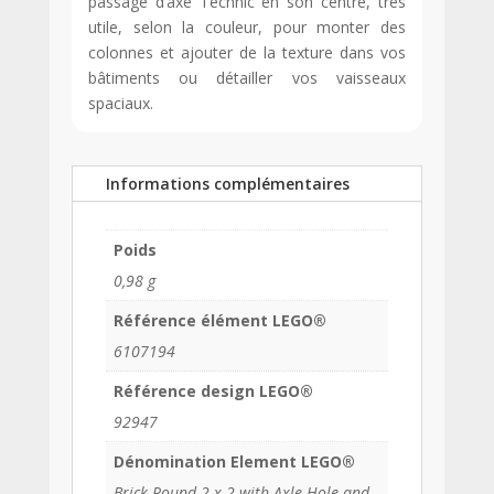
passage d’axe Technic en son centre, très
utile, selon la couleur, pour monter des
colonnes et ajouter de la texture dans vos
bâtiments ou détailler vos vaisseaux
spaciaux.
Informations complémentaires
Poids
0,98 g
Référence élément LEGO®
6107194
Référence design LEGO®
92947
Dénomination Element LEGO®
Brick Round 2 x 2 with Axle Hole and