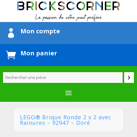
Mon compte

Mon panier

LEGO® Brique Ronde 2 x 2 avec
Rainures – 92947 – Doré