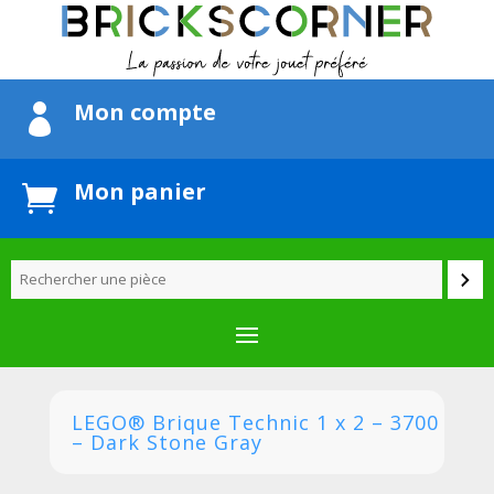
Mon compte

Mon panier

LEGO® Brique Technic 1 x 2 – 3700
– Dark Stone Gray