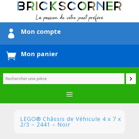
Mon compte

Mon panier

LEGO® Châssis de Véhicule 4 x 7 x
2/3 – 2441 – Noir