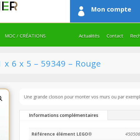
Mon compte

MOC / CRÉATIONS
Actualités
Contact
Rech
 x 6 x 5 – 59349 – Rouge
Une grande cloison pour monter vos murs ou par exemple
Informations complémentaires
Référence élément LEGO®
45050