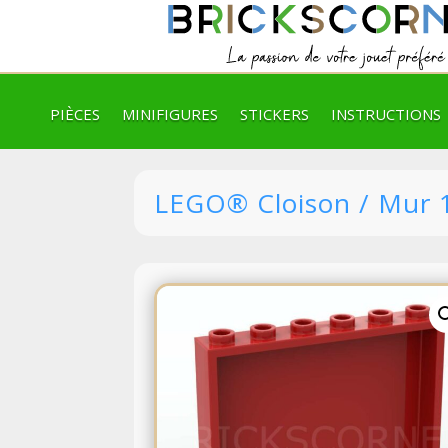
PIÈCES
MINIFIGURES
STICKERS
INSTRUCTIONS
LEGO® Cloison / Mur 1