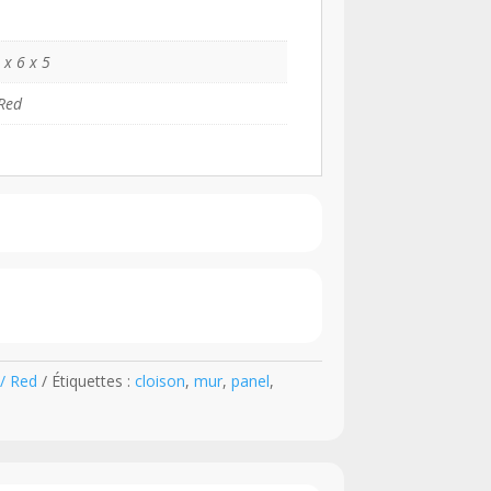
 x 6 x 5
Red
/ Red
Étiquettes :
cloison
,
mur
,
panel
,