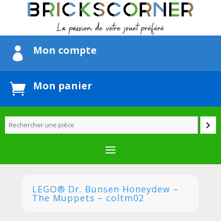
Mon compte

Mon panier

LEGO® Dr. Bunsen Honeydew –
The Muppets – coltm02