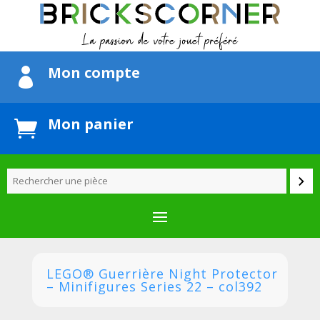
Mon compte

Mon panier

LEGO® Guerrière Night Protector
– Minifigures Series 22 – col392