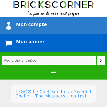
Mon compte

Mon panier

LEGO® Le Chef Suédois « Swedish
Chef » – The Muppets – coltm11