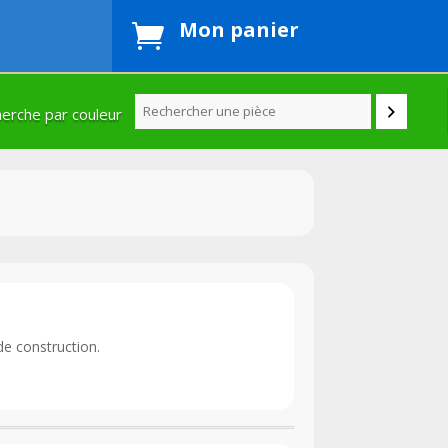
Mon panier

erche par couleur
de construction.