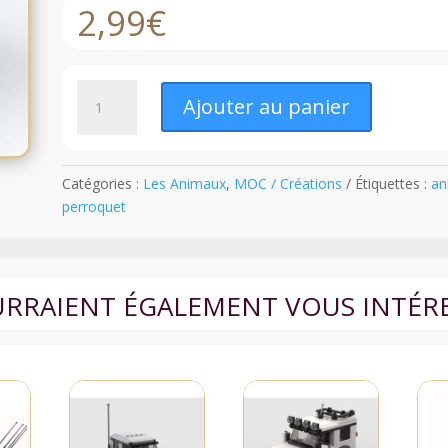
2,99
€
quantité
Ajouter au panier
de
LEGO®
Le
Mainate
Catégories :
Les Animaux
,
MOC / Créations
Étiquettes :
an
(Notice)
perroquet
OURRAIENT ÉGALEMENT VOUS INTÉR