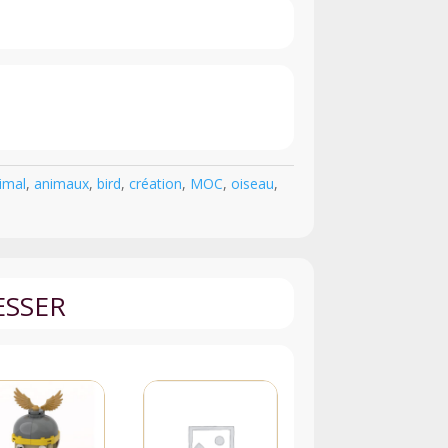
imal
,
animaux
,
bird
,
création
,
MOC
,
oiseau
,
ESSER