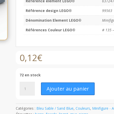
Référence élément LEGO®
63724
Référence design LEGO®
99563
Dénomination Element LEGO®
Minifig
Références Couleur LEGO®
# 135 –
0,12
€
72 en stock
quantité
Ajouter au panier
de
LEGO®
Lingot
/
Catégories :
Bleu Sable / Sand Blue
,
Couleurs
,
Minifigure - 
Bar