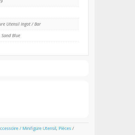
79
ure Utensil Ingot / Bar
 Sand Blue
Accessoire / Minifigure Utensil
,
Pièces