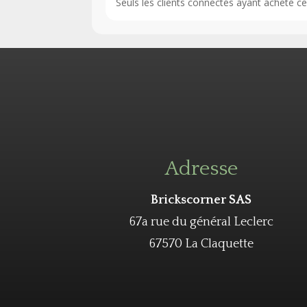
Seuls les clients connectés ayant acheté ce p
Adresse
Brickscorner SAS
67a rue du général Leclerc
67570 La Claquette