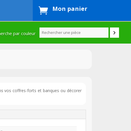
Mon panier

erche par couleur
ans vos coffres-forts et banques ou décorer