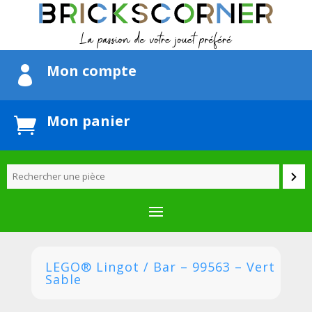
Mon compte

Mon panier

LEGO® Lingot / Bar – 99563 – Vert
Sable