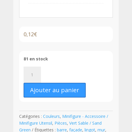
0,12
€
81 en stock
quantité
de
LEGO®
Ajouter au panier
Lingot
/
Bar
-
Catégories :
Couleurs
,
Minifigure - Accessoire /
99563
Minifigure Utensil
,
Pièces
,
Vert Sable / Sand
-
Green
Étiquettes :
barre
,
façade
,
lingot
,
mur
,
Vert