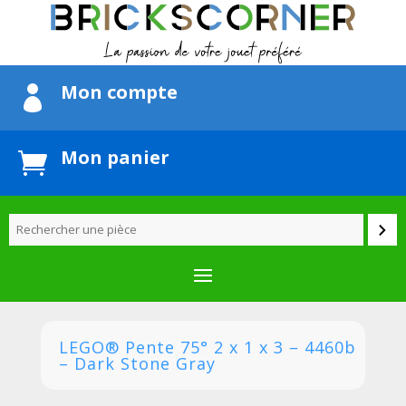
Mon compte

Mon panier

LEGO® Pente 75° 2 x 1 x 3 – 4460b
– Dark Stone Gray