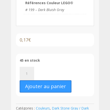
Références Couleur LEGO®
# 199 – Dark Bluish Gray
0,17
€
45 en stock
quantité
de
LEGO®
Ajouter au panier
Pente
75°
2
x
Catégories :
Couleurs
,
Dark Stone Gray / Dark
1