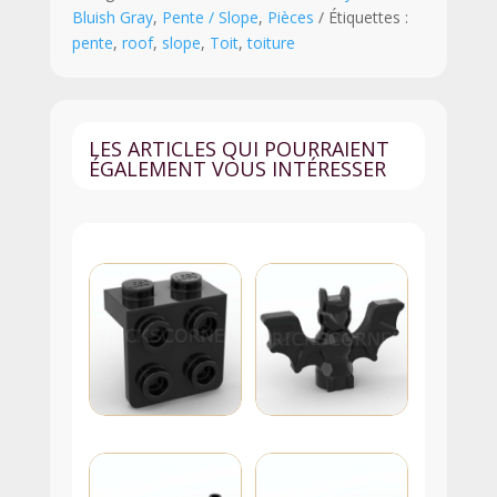
Bluish Gray
,
Pente / Slope
,
Pièces
Étiquettes :
x
pente
,
roof
,
slope
,
Toit
,
toiture
3
-
4460b
-
LES ARTICLES QUI POURRAIENT
Dark
ÉGALEMENT VOUS INTÉRESSER
Stone
Gray