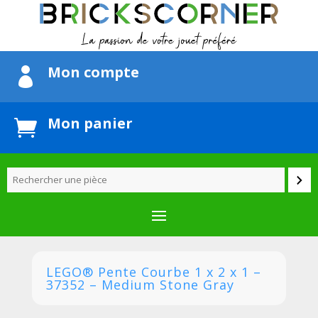
Mon compte

Mon panier

LEGO® Pente Courbe 1 x 2 x 1 –
37352 – Medium Stone Gray