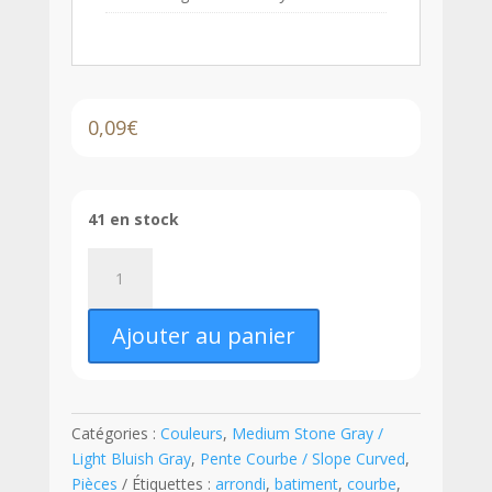
0,09
€
41 en stock
quantité
de
LEGO®
Ajouter au panier
Pente
Courbe
1
x
Catégories :
Couleurs
,
Medium Stone Gray /
2
Light Bluish Gray
,
Pente Courbe / Slope Curved
,
x
Pièces
Étiquettes :
arrondi
,
batiment
,
courbe
,
1