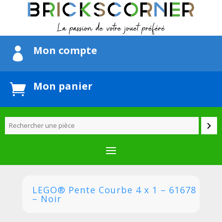
Mon compte

Mon panier

LEGO® Pente Courbe 4 x 1 – 61678
– Noir