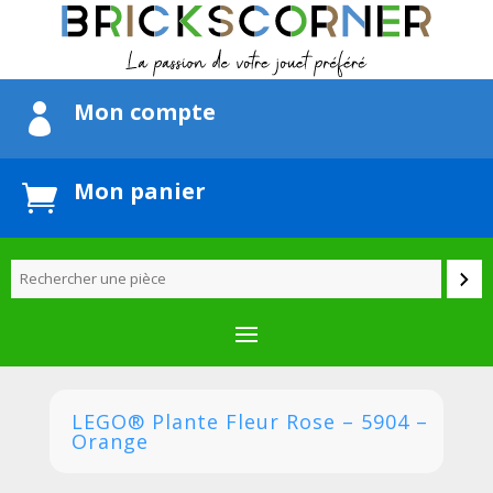
Mon compte

Mon panier

LEGO® Plante Fleur Rose – 5904 –
Orange