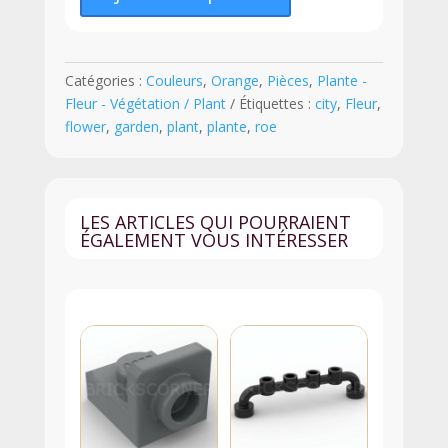
Fleur
Rose
-
Catégories :
Couleurs
,
Orange
,
Pièces
,
Plante -
5904
Fleur - Végétation / Plant
Étiquettes :
city
,
Fleur
,
-
flower
,
garden
,
plant
,
plante
,
roe
Orange
LES ARTICLES QUI POURRAIENT
ÉGALEMENT VOUS INTÉRESSER