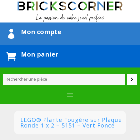
Mon compte

Mon panier

LEGO® Plante Fougère sur Plaque
Ronde 1 x 2 – 5151 – Vert Foncé