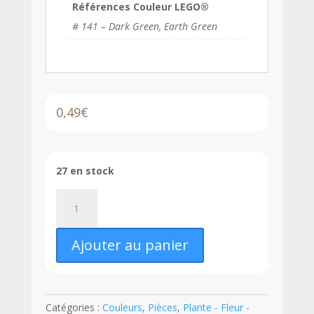
Références Couleur LEGO®
# 141 – Dark Green, Earth Green
0,49
€
27 en stock
quantité
de
LEGO®
Ajouter au panier
Plante
Fougère
sur
Plaque
Catégories :
Couleurs
,
Pièces
,
Plante - Fleur -
Ronde