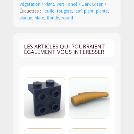
Végétation / Plant
,
Vert Foncé / Dark Green
1
Étiquettes :
Feuille
,
fougère
,
leaf
,
plant
,
plante
,
x
plaque
,
plate
,
Ronde
,
round
2
-
5151
-
LES ARTICLES QUI POURRAIENT
Vert
ÉGALEMENT VOUS INTÉRESSER
Foncé