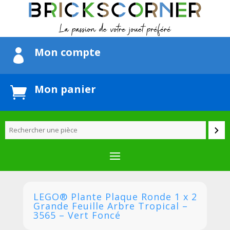
Mon compte

Mon panier

LEGO® Plante Plaque Ronde 1 x 2
Grande Feuille Arbre Tropical –
3565 – Vert Foncé