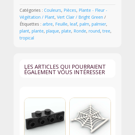
1
Catégories :
Couleurs
,
Pièces
,
Plante - Fleur -
x
Végétation / Plant
,
Vert Clair / Bright Green
2
Étiquettes :
arbre
,
Feuille
,
leaf
,
palm
,
palmier
,
Grande
plant
,
plante
,
plaque
,
plate
,
Ronde
,
round
,
tree
,
Feuille
tropical
Arbre
Tropical
-
3565
LES ARTICLES QUI POURRAIENT
-
ÉGALEMENT VOUS INTÉRESSER
Vert
Foncé