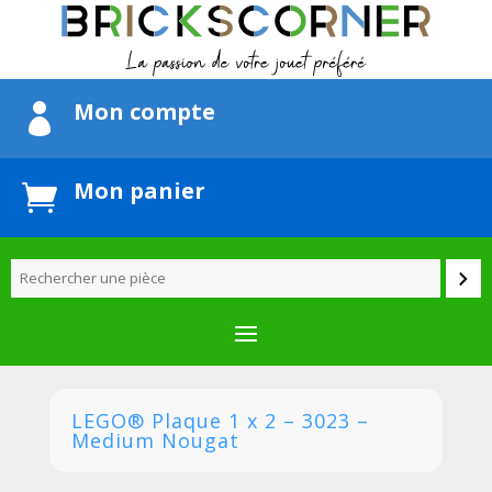
Mon compte

Mon panier

LEGO® Plaque 1 x 2 – 3023 –
Medium Nougat