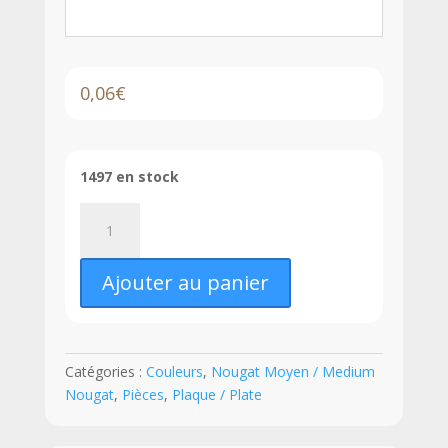
0,06
€
1497 en stock
quantité
de
LEGO®
Ajouter au panier
Plaque
1
x
2
Catégories :
Couleurs
,
Nougat Moyen / Medium
-
Nougat
,
Pièces
,
Plaque / Plate
3023
-
Medium