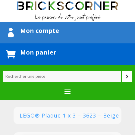
Mon compte

Mon panier

LEGO® Plaque 1 x 3 – 3623 – Beige