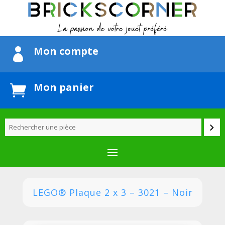
Mon compte

Mon panier

LEGO® Plaque 2 x 3 – 3021 – Noir