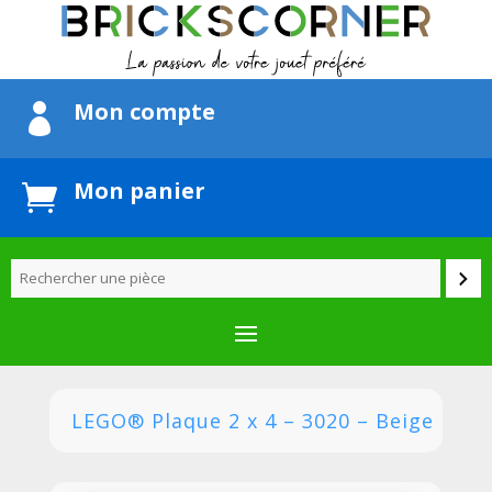
Mon compte

Mon panier

LEGO® Plaque 2 x 4 – 3020 – Beige