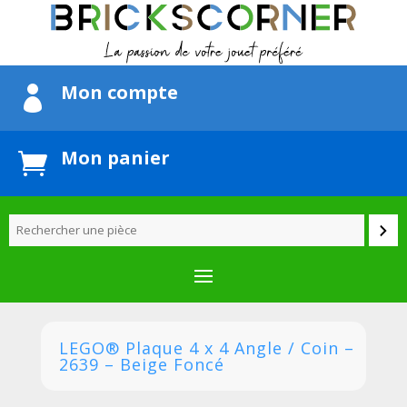
Mon compte

Mon panier

LEGO® Plaque 4 x 4 Angle / Coin –
2639 – Beige Foncé