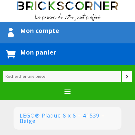
Mon compte

Mon panier

LEGO® Plaque 8 x 8 – 41539 –
Beige