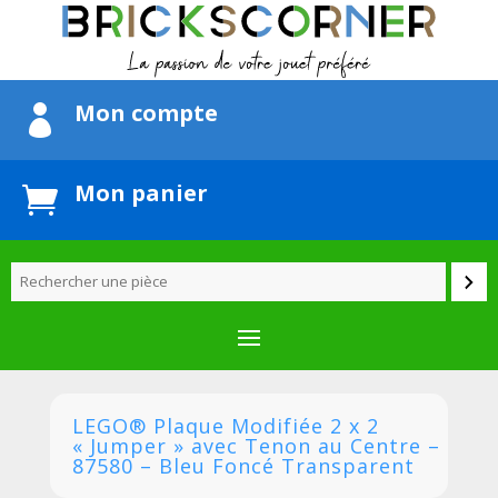
Mon compte

Mon panier

LEGO® Plaque Modifiée 2 x 2
« Jumper » avec Tenon au Centre –
87580 – Bleu Foncé Transparent