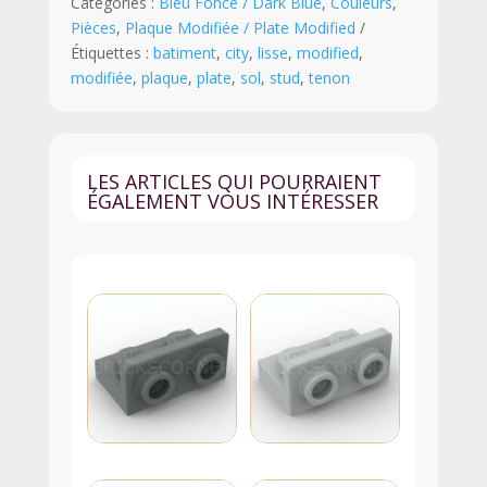
Catégories :
Bleu Foncé / Dark Blue
,
Couleurs
,
2
Pièces
,
Plaque Modifiée / Plate Modified
x
Étiquettes :
batiment
,
city
,
lisse
,
modified
,
2
modifiée
,
plaque
,
plate
,
sol
,
stud
,
tenon
"Jumper"
avec
Tenon
au
LES ARTICLES QUI POURRAIENT
Centre
ÉGALEMENT VOUS INTÉRESSER
-
87580
-
Bleu
Foncé
Transparent