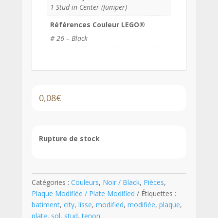
1 Stud in Center (Jumper)
Références Couleur LEGO®
# 26 – Black
0,08
€
Rupture de stock
Catégories :
Couleurs
,
Noir / Black
,
Pièces
,
Plaque Modifiée / Plate Modified
Étiquettes :
batiment
,
city
,
lisse
,
modified
,
modifiée
,
plaque
,
plate
,
sol
,
stud
,
tenon