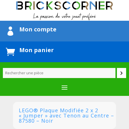
Mon compte

Mon panier

LEGO® Plaque Modifiée 2 x 2
« Jumper » avec Tenon au Centre –
87580 – Noir