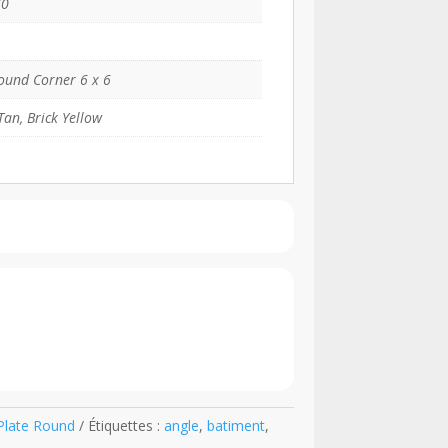
70
ound Corner 6 x 6
Tan, Brick Yellow
Plate Round
Étiquettes :
angle
,
batiment
,