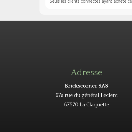
Seuls les clients connectés ayant acheté ce p
Adresse
Brickscorner SAS
67a rue du général Leclerc
67570 La Claquette