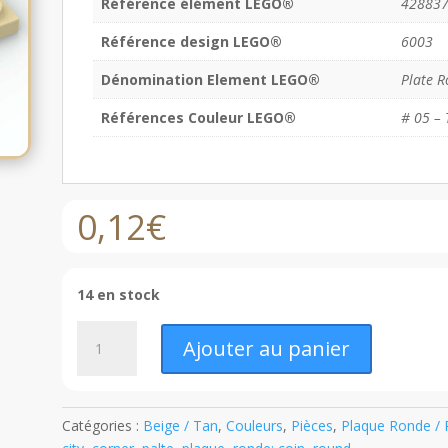
Référence élément LEGO®
42883
Référence design LEGO®
6003
Dénomination Element LEGO®
Plate R
Références Couleur LEGO®
# 05 – 
0,12
€
14 en stock
quantité
Ajouter au panier
de
LEGO®
Plaque
Ronde
Catégories :
Beige / Tan
,
Couleurs
,
Pièces
,
Plaque Ronde / 
6