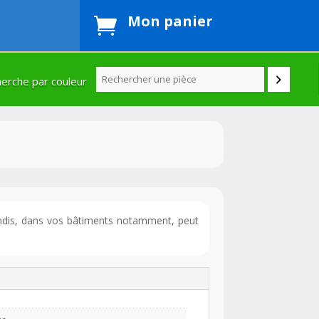
Mon panier

erche par couleur
ondis, dans vos bâtiments notamment, peut