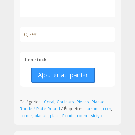
0,29
€
1 en stock
Ajouter au panier
quantité
de
LEGO®
Plaque
Catégories :
Coral
,
Couleurs
,
Pièces
,
Plaque
Ronde
Ronde / Plate Round
Étiquettes :
arrondi
,
coin
,
8
corner
,
plaque
,
plate
,
Ronde
,
round
,
vidiyo
x
8
Coins