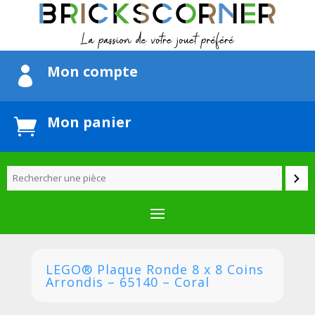
Mon compte

Mon panier

LEGO® Plaque Ronde 8 x 8 Coins
Arrondis – 65140 – Coral