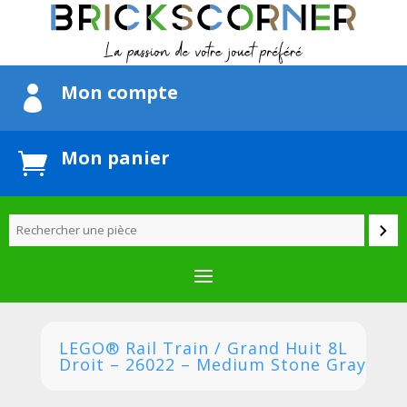
Mon compte

Mon panier

LEGO® Rail Train / Grand Huit 8L
Droit – 26022 – Medium Stone Gray