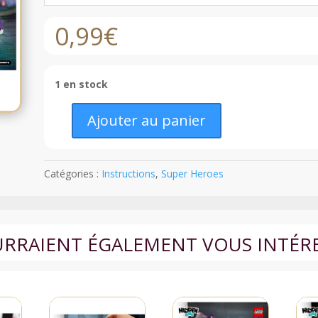
0,99
€
1 en stock
Ajouter au panier
quantité
de
LEGO®
Catégories :
Instructions
,
Super Heroes
Super
Heros
-
70906
OURRAIENT ÉGALEMENT VOUS INTÉR
-
The
Joker
Notorious
Lowrider