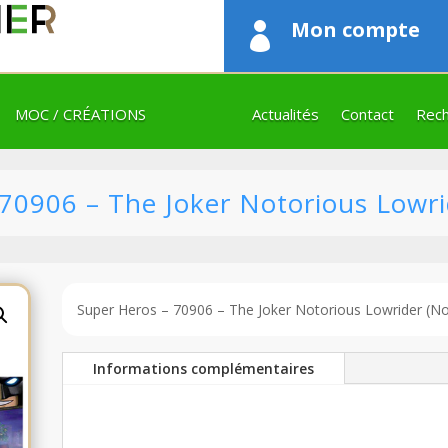
Mon compte

MOC / CRÉATIONS
Actualités
Contact
Rech
0906 – The Joker Notorious Lowrid
Super Heros – 70906 – The Joker Notorious Lowrider (No
Informations complémentaires