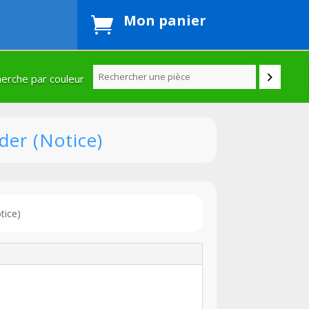
Mon panier

erche par couleur
er (Notice)
tice)