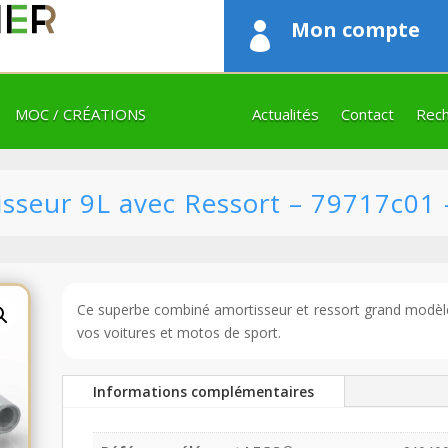
Mon compte

MOC / CRÉATIONS
Actualités
Contact
Rech
sseur 9L avec Ressort – 79717c01
Ce superbe combiné amortisseur et ressort grand modèl
vos voitures et motos de sport.
Informations complémentaires