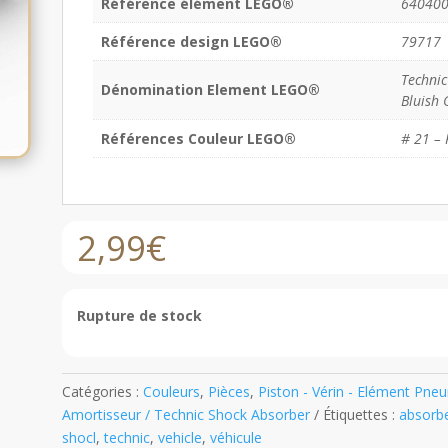
Référence élément LEGO®
64040
Référence design LEGO®
79717
Technic
Dénomination Element LEGO®
Bluish 
Références Couleur LEGO®
# 21 – 
2,99
€
Rupture de stock
Catégories :
Couleurs
,
Pièces
,
Piston - Vérin - Elément Pne
Amortisseur / Technic Shock Absorber
Étiquettes :
absorb
shocl
,
technic
,
vehicle
,
véhicule