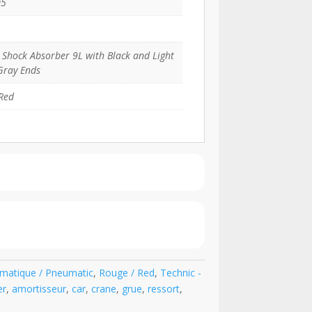
05
 Shock Absorber 9L with Black and Light
Gray Ends
Red
umatique / Pneumatic
,
Rouge / Red
,
Technic -
er
,
amortisseur
,
car
,
crane
,
grue
,
ressort
,