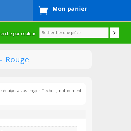
Mon panier

erche par couleur
 – Rouge
e équipera vos engins Technic, notamment